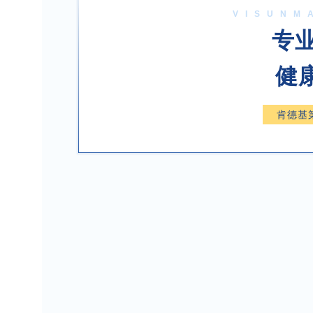
VISUNM
专
健
肯德基