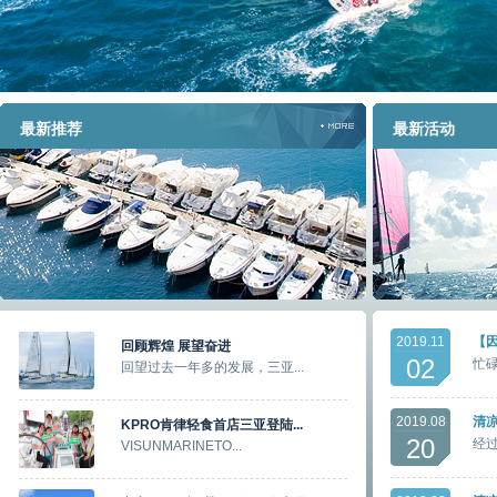
最新推荐
最新活动
2019.11
【因
回顾辉煌 展望奋进
02
忙碌
回望过去一年多的发展，三亚...
2019.08
清凉
KPRO肯律轻食首店三亚登陆...
20
经过
VISUNMARINETO...