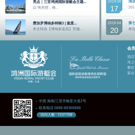
2019.08
清凉
亮点｜三亚鸿洲国际游艇会主题...
17
20
以“有所想，唯...
2019.04
第七
费加罗博纳多特辑3 | 速度...
20
本文转自【博纳多蓝高】官微...
来自
会
酒店
海上
餐饮
宴会
中国 海南/三亚市榆亚大道2号
联系电话 0898-88368888
访问人数 : 7237709