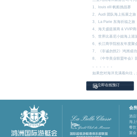
1、louis xlll 帆船挑战赛
2、Audi 团队海上拓展之旅
3、La Parie 东海祈福之旅
4、海天盛筵展商 & VVIP
5、世界比基尼小姐海上巡
6、长江商学院校友年度聚
7、《非诚勿扰2》鸿洲成
8、《中华美业联盟年会》
。。。。。。
如果您对海洋充满着向往，
立即在线预订
会
酒店
海上
餐饮
宴会