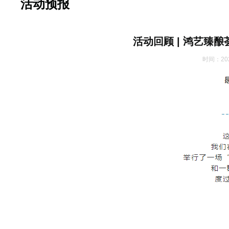
活动预报
活动回顾 | 鸿艺臻
时间：202